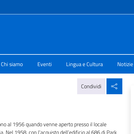
e menù
o di Cultura di New York
Chi siamo
Eventi
Lingua e Cultura
Notizie
Condi
Condividi
lgono al 1956 quando venne aperto presso il locale
ia. Nel 1958, con l’acquisto dell’edificio al 686 di Park