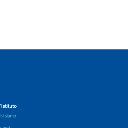
’Istituto
hi siamo
venti