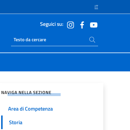
IT
Seguici su:
Cerca nel sito
Ricerca sito live
vidi sui Social Network
NAVIGA NELLA SEZIONE
Area di Competenza
Storia