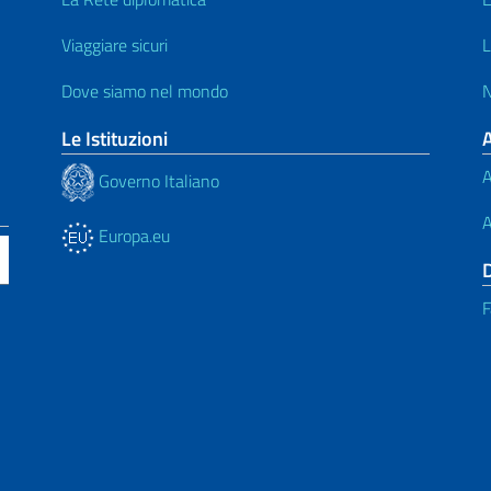
Viaggiare sicuri
L
Dove siamo nel mondo
N
Le Istituzioni
A
Governo Italiano
A
Europa.eu
F