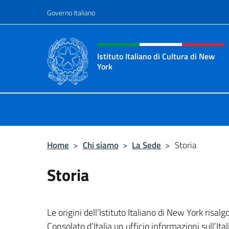
Salta al contenuto
Governo Italiano
Intestazione sito, social 
Istituto Italiano di Cultura di New
York
Il sito ufficiale dell'Istituto Italian
Home
>
Chi siamo
>
La Sede
>
Storia
Storia
Le origini dell’Istituto Italiano di New York risa
Consolato d’Italia un ufficio informazioni sull’Ital