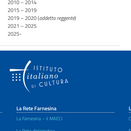
2010 – 2014
2015 – 2019
2019 – 2020 (
addetto reggente
)
2021 – 2025
2025-
La Rete Farnesina
L
La Farnesina – il MAECI
C
La Rete diplomatica
E