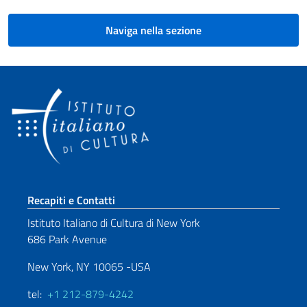
Naviga nella sezione
Sezione footer
Recapiti e Contatti
Istituto Italiano di Cultura di New York
686 Park Avenue
New York, NY 10065 -USA
tel:
+1 212-879-4242