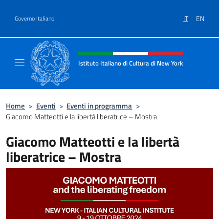
Salta al contenuto
IT
EN
Governo Italiano
Intestazione sito, social e menù
Istituto Italiano di Cultura di New York
Il sito ufficiale dell'Istituto Italiano di Cult
Home
>
Eventi
>
Eventi in programma
>
Giacomo Matteotti e la libertà liberatrice – Mostra
Giacomo Matteotti e la libertà
liberatrice – Mostra