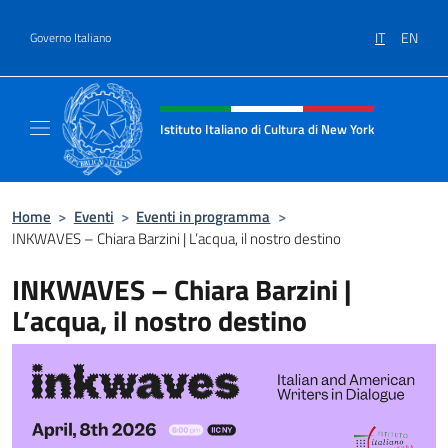
Salta al contenuto
IT
EN
Governo Italiano
Intestazione sito, social e menù
Istituto Italiano di Cultura di New York
Il sito ufficiale dell'Istituto Italiano di Cult
Home
>
Eventi
>
Eventi in programma
>
INKWAVES – Chiara Barzini | L’acqua, il nostro destino
INKWAVES – Chiara Barzini |
L’acqua, il nostro destino