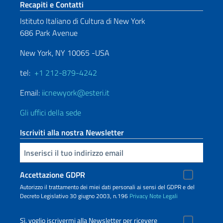
Sezione footer
Recapiti e Contatti
Istituto Italiano di Cultura di New York
686 Park Avenue
New York, NY 10065 -USA
tel:
+1 212-879-4242
Email:
iicnewyork@esteri.it
Gli uffici della sede
Iscriviti alla nostra Newsletter
Inserisci la tua email
Accettazione GDPR
Autorizzo il trattamento dei miei dati personali ai sensi del GDPR e del
Decreto Legislativo 30 giugno 2003, n.196
Privacy
Note Legali
Sì, voglio iscrivermi alla Newsletter per ricevere