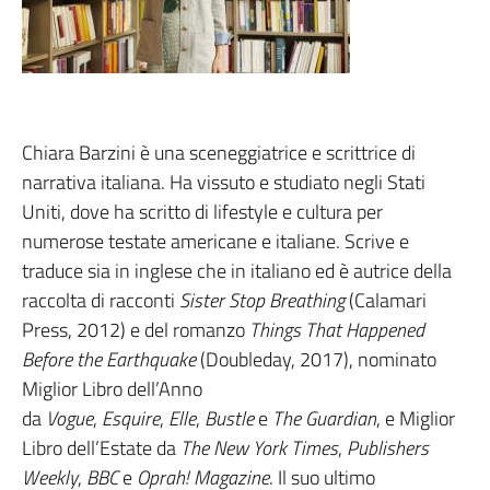
Chiara Barzini è una sceneggiatrice e scrittrice di
narrativa italiana. Ha vissuto e studiato negli Stati
Uniti, dove ha scritto di lifestyle e cultura per
numerose testate americane e italiane. Scrive e
traduce sia in inglese che in italiano ed è autrice della
raccolta di racconti
Sister Stop Breathing
(Calamari
Press, 2012) e del romanzo
Things That Happened
Before the Earthquake
(Doubleday, 2017), nominato
Miglior Libro dell’Anno
da
Vogue
,
Esquire
,
Elle
,
Bustle
e
The Guardian
, e Miglior
Libro dell’Estate da
The New York Times
,
Publishers
Weekly
,
BBC
e
Oprah! Magazine
. Il suo ultimo