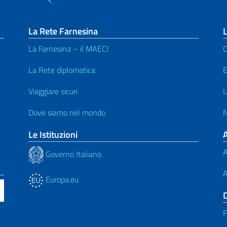
La Rete Farnesina
L
La Farnesina – il MAECI
C
La Rete diplomatica
E
Viaggiare sicuri
L
Dove siamo nel mondo
N
Le Istituzioni
A
Governo Italiano
A
Europa.eu
F