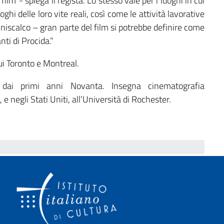
film”- spiega il regista. Lo stesso vale per i luoghi in cui
hi delle loro vite reali, così come le attività lavorative
iniscalco – gran parte del film si potrebbe definire come
nti di Procida.”
 cui Toronto e Montreal.
ai primi anni Novanta. Insegna cinematografia
 e negli Stati Uniti, all’Università di Rochester.