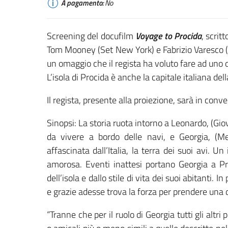
A pagamento:
No
Screening del docufilm
Voyage to Procida
, scrit
Tom Mooney (Set New York) e Fabrizio Varesco (S
un omaggio che il regista ha voluto fare ad uno de
L’isola di Procida è anche la capitale italiana del
Il regista, presente alla proiezione, sarà in conv
Sinopsi: La storia ruota intorno a Leonardo, (Gio
da vivere a bordo delle navi, e Georgia, (
affascinata dall’Italia, la terra dei suoi avi. U
amorosa. Eventi inattesi portano Georgia a Pro
dell’isola e dallo stile di vita dei suoi abitanti. 
e grazie adesse trova la forza per prendere una
“Tranne che per il ruolo di Georgia tutti gli altr