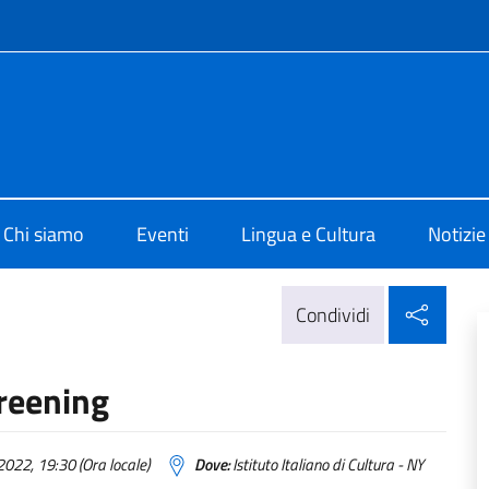
e menù
o di Cultura di New York
Chi siamo
Eventi
Lingua e Cultura
Notizie
Condi
Condividi
creening
022, 19:30 (Ora locale)
Dove:
Istituto Italiano di Cultura - NY