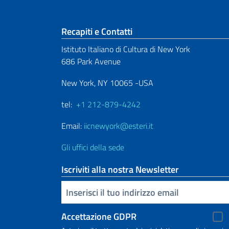
Sezione footer
Recapiti e Contatti
Istituto Italiano di Cultura di New York
686 Park Avenue
New York, NY 10065 -USA
tel:
+1 212-879-4242
Email:
iicnewyork@esteri.it
Gli uffici della sede
Iscriviti alla nostra Newsletter
Inserisci la tua email
Accettazione GDPR