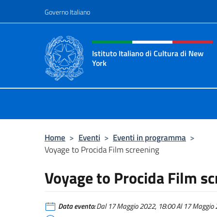
Salta al contenuto
Governo Italiano
Intestazione sito, social 
Istituto Italiano di Cultura di New
York
Il sito ufficiale dell'Istituto Italian
Home
>
Eventi
>
Eventi in programma
>
Voyage to Procida Film screening
Voyage to Procida Film s
Data evento:
Dal 17 Maggio 2022, 18:00 Al 17 Maggio 2