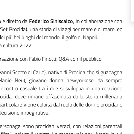
to e diretto da
Federico Siniscalco
, in collaborazione con
et Procida): una storia di viaggi per mare e di mare, ed
i più bei luoghi del mondo, il golfo di Napoli.
la cultura 2022.
ersazione con Fabio Finotti; Q&A con il pubblico.
vanni Scotto di Carlo), nativo di Procida che si guadagna
Melanie Neu), giovane donna newyorkese, da sempre
n incontro casuale tra i due si sviluppa in una relazione
cida, dove rimane affascinata dalla storia millenaria
In particolare viene colpita dal ruolo delle donne procidane
 decisione impegnativa.
i personaggi sono procidani veraci, con relazioni parentali