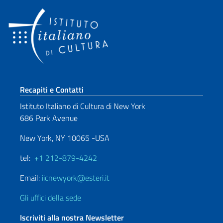
Sezione footer
Recapiti e Contatti
Istituto Italiano di Cultura di New York
686 Park Avenue
New York, NY 10065 -USA
tel:
+1 212-879-4242
Email:
iicnewyork@esteri.it
Gli uffici della sede
Iscriviti alla nostra Newsletter