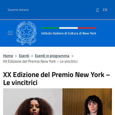
Salta al contenuto
IT
EN
Governo Italiano
Intestazione sito, social e menù
Istituto Italiano di Cultura di New York
Il sito ufficiale dell'Istituto Italiano di Cult
Home
>
Eventi
>
Eventi in programma
>
XX Edizione del Premio New York – Le vincitrici
XX Edizione del Premio New York –
Le vincitrici