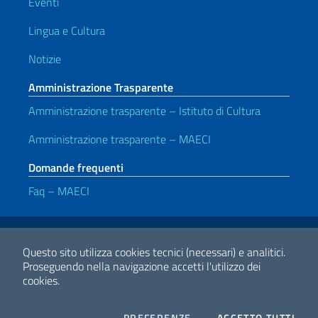
Eventi
Lingua e Cultura
Notizie
Amministrazione Trasparente
Amministrazione trasparente – Istituto di Cultura
Amministrazione trasparente – MAECI
Domande frequenti
Faq – MAECI
Link Utili
Note legali
Privacy e cookie policy
Dichiarazione di accessibilità
Questo sito utilizza cookies tecnici (necessari) e analitici.
Proseguendo nella navigazione accetti l'utilizzo dei
cookies.
2026 Copyright Ministero degli Affari Esteri e della Cooperazione
Internazionale
COOKIES
I CO
PREFERENZE
ACCETTO TUTTI